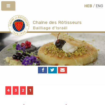
HEB
/
ENG
Chaîne des Rôtisseurs
Bailliage d'Israël
4
3
2
1